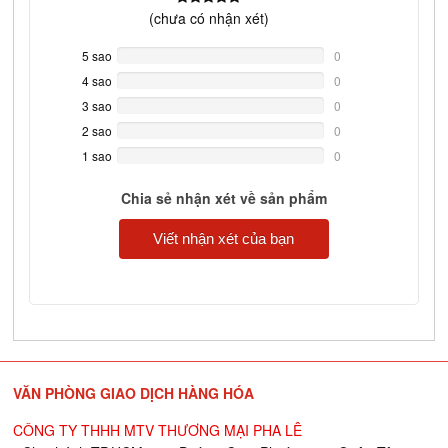
(
chưa có
nhận xét)
5 sao
0%
0
Complete
4 sao
0%
0
Complete
3 sao
0%
0
Complete
2 sao
0%
0
Complete
1 sao
0%
0
Complete
Chia sẻ nhận xét về sản phẩm
Viết nhận xét của bạn
VĂN PHÒNG GIAO DỊCH HÀNG HÓA
CÔNG TY THHH MTV THƯƠNG MẠI PHA LÊ