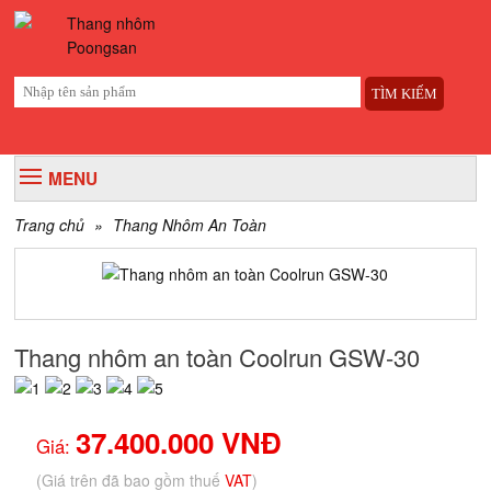
TÌM KIẾM
MENU
Trang chủ
»
Thang Nhôm An Toàn
Thang nhôm an toàn Coolrun GSW-30
37.400.000 VNĐ
Giá:
(Giá trên đã bao gồm thuế
VAT
)