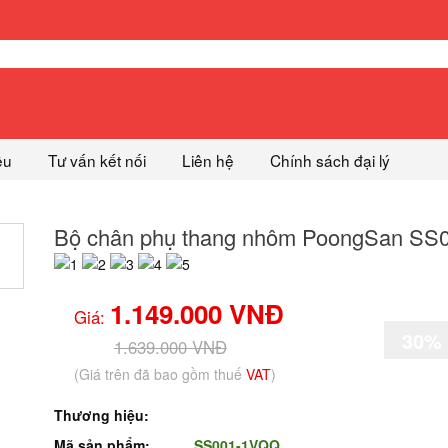
ệu
Tư vấn kết nối
Liên hệ
Chính sách đại lý
Bộ chân phụ thang nhôm PoongSan SS
1.149.000 VNĐ
Giá:
30%
1.639.000 VNĐ
(Giá trên đã bao gồm thuế
VAT
)
Thương hiệu:
Mã sản phẩm:
SS001-1VQQ