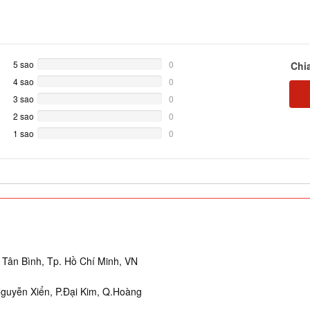
5 sao
0%
0
Chi
Complete
4 sao
0%
0
Complete
3 sao
0%
0
Complete
2 sao
0%
0
Complete
1 sao
0%
0
Complete
Tân Bình, Tp. Hồ Chí Minh, VN
Nguyễn Xiển, P.Đại Kim, Q.Hoàng